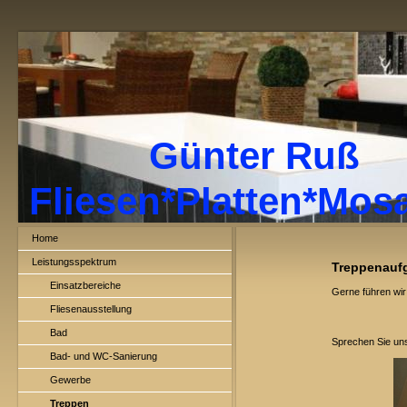
Günter Ruß
Fliesen*Platten*Mos
Home
Leistungsspektrum
Treppenauf
Einsatzbereiche
Gerne führen wir
Fliesenausstellung
Bad
Sprechen Sie uns 
Bad- und WC-Sanierung
Gewerbe
Treppen