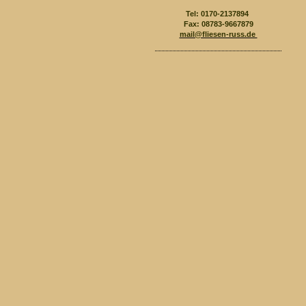
Tel: 0170-2137894
Fax: 08783-9667879
mail@fliesen-russ.de